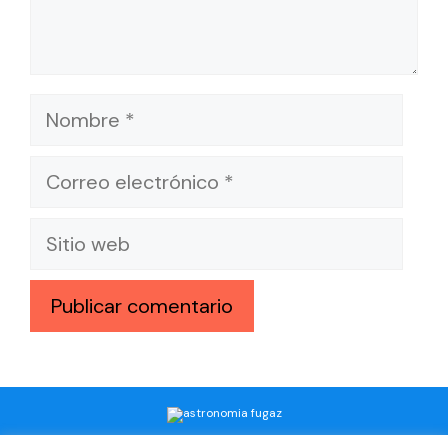
Nombre
Correo
electrónico
Sitio
web
© 2026 - Tipos de Autismo | Sitio web informativo sobre Tipos de