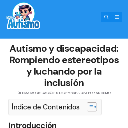
Saltar
al
Men
contenido
Autismo y discapacidad:
Rompiendo estereotipos
y luchando por la
inclusión
ÚLTIMA MODIFICACIÓN: 6 DICIEMBRE, 2023
POR
AUTISMO
Índice de Contenidos
Introducción